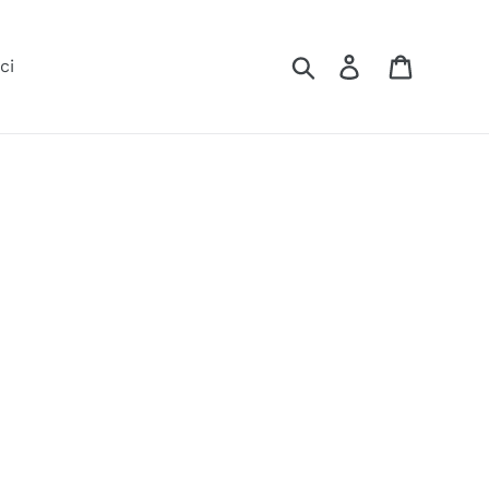
Ricerca
Accedi
Cartone
ci