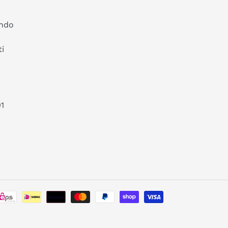
ando
i
01
Metodi
di
pagamento